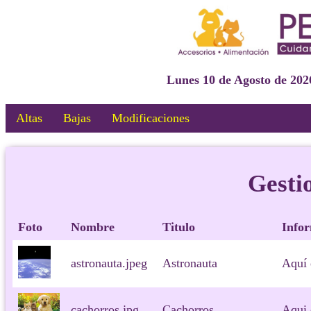
Lunes 10 de Agosto de 20
Altas
Bajas
Modificaciones
Gesti
Foto
Nombre
Titulo
Info
astronauta.jpeg
Astronauta
Aquí 
cachorros.jpg
Cachorros
Aqui 